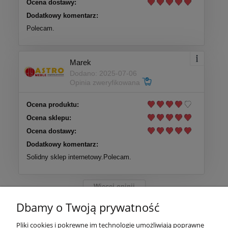
Ocena dostawy:
Dodatkowy komentarz:
Polecam.
Marek
Dodano: 2025-07-06
Opinia zweryfikowana
Ocena produktu:
Ocena sklepu:
Ocena dostawy:
Dodatkowy komentarz:
Solidny sklep internetowy.Polecam.
Więcej opinii
Dbamy o Twoją prywatność
Pliki cookies i pokrewne im technologie umożliwiają poprawne