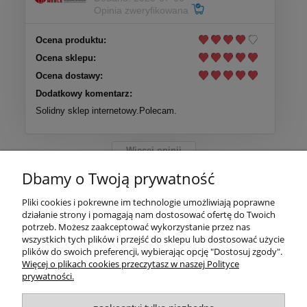
Opinia zweryfikowana
Ocena produktu:
Ocena sklepu:
Ocena dostawy:
Dodatkowy komentarz:
Solidny sklep internetowy.Polecam.
Więcej opinii
Dbamy o Twoją prywatność
Pliki cookies i pokrewne im technologie umożliwiają poprawne
działanie strony i pomagają nam dostosować ofertę do Twoich
Pomoc
potrzeb. Możesz zaakceptować wykorzystanie przez nas
wszystkich tych plików i przejść do sklepu lub dostosować użycie
plików do swoich preferencji, wybierając opcję "Dostosuj zgody".
Nasze społeczności
Więcej o plikach cookies przeczytasz w naszej Polityce
prywatności.
Certyfikaty I NORMY