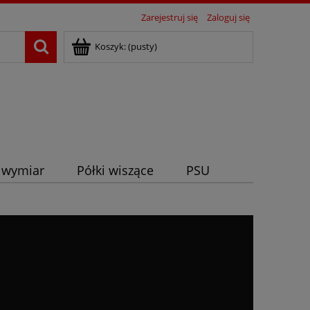
Zarejestruj się
Zaloguj się
Koszyk:
(pusty)
 wymiar
Półki wiszące
PSU