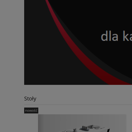
Stoły
nowość