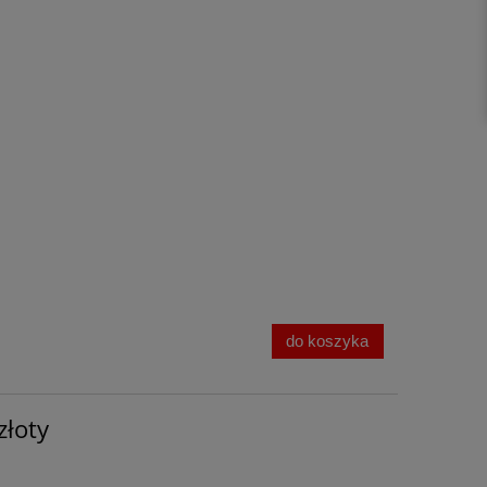
do koszyka
złoty