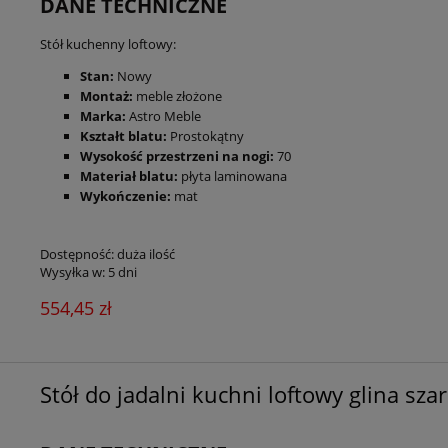
DANE TECHNICZNE
Stół kuchenny loftowy:
Stan:
Nowy
Montaż:
meble złożone
Marka:
Astro Meble
Kształt blatu:
Prostokątny
Wysokość przestrzeni na nogi:
70
Materiał blatu:
płyta laminowana
Wykończenie:
mat
Dostępność:
duża ilość
Wysyłka w:
5 dni
554,45 zł
Stół do jadalni kuchni loftowy glina sza