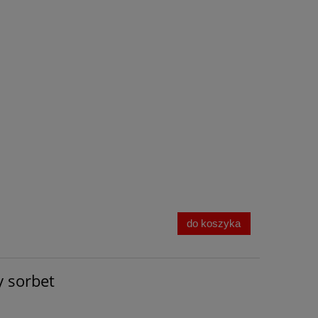
do koszyka
y sorbet