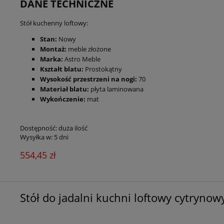
DANE TECHNICZNE
Stół kuchenny loftowy:
Stan:
Nowy
Montaż:
meble złożone
Marka:
Astro Meble
Kształt blatu:
Prostokątny
Wysokość przestrzeni na nogi:
70
Materiał blatu:
płyta laminowana
Wykończenie:
mat
Dostępność:
duża ilość
Wysyłka w:
5 dni
554,45 zł
Stół do jadalni kuchni loftowy cytrynow