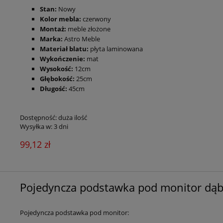
Stan:
Nowy
Kolo
r mebla:
czerwony
Montaż:
meble złożone
Marka:
Astro Meble
Materiał blatu:
płyta laminowana
Wykończenie:
mat
Wysokość:
12cm
Głębokość:
25cm
Długość:
45cm
Dostępność:
duża ilość
Wysyłka w:
3 dni
99,12 zł
Pojedyncza podstawka pod monitor dąb c
Pojedyncza podstawka pod monitor: