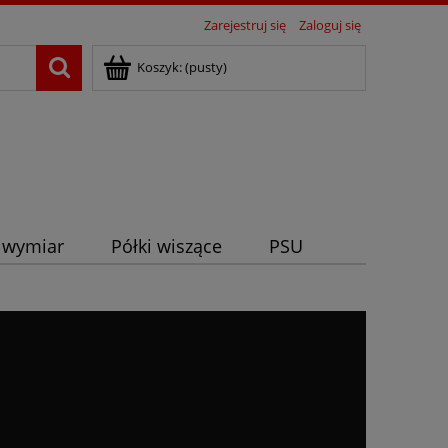
Zarejestruj się
Zaloguj się
Koszyk:
(pusty)
 wymiar
Półki wiszące
PSU