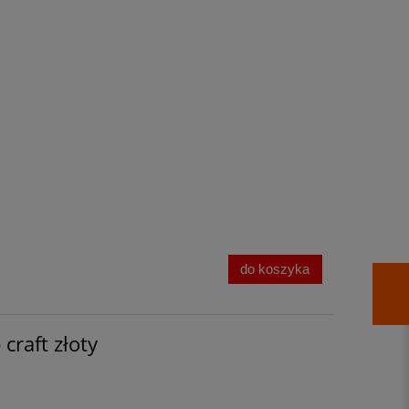
do koszyka
raft złoty