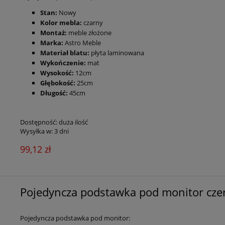
Stan:
Nowy
Kolo
r mebla:
czarny
Montaż:
meble złożone
Marka:
Astro Meble
Materiał blatu:
płyta laminowana
Wykończenie:
mat
Wysokość:
12cm
Głębokość:
25cm
Długość:
45cm
Dostępność:
duża ilość
Wysyłka w:
3 dni
99,12 zł
Pojedyncza podstawka pod monitor cz
Pojedyncza podstawka pod monitor: