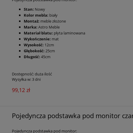
Stan:
Nowy
Kolo
r mebla:
biały
Montaż:
meble złożone
Marka:
Astro Meble
Materiał blatu:
płyta laminowana
Wykończenie:
mat
Wysokość:
12cm
Głębokość:
25cm
Długość:
45cm
Dostępność:
duża ilość
Wysyłka w:
3 dni
99,12 zł
Pojedyncza podstawka pod monitor cza
Pojedyncza podstawka pod monitor: