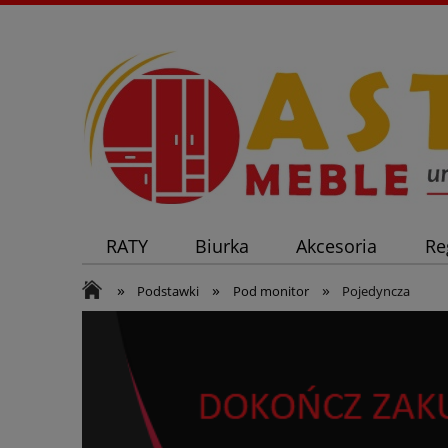
RATY
Biurka
Akcesoria
Re
»
»
»
Podstawki
Pod monitor
Pojedyncza