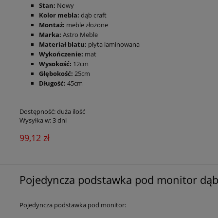
Stan:
Nowy
Kolo
r mebla:
dąb craft
Montaż:
meble złożone
Marka:
Astro Meble
Materiał blatu:
płyta laminowana
Wykończenie:
mat
Wysokość:
12cm
Głębokość:
25cm
Długość:
45cm
Dostępność:
duża ilość
Wysyłka w:
3 dni
99,12 zł
Pojedyncza podstawka pod monitor dą
Pojedyncza podstawka pod monitor: