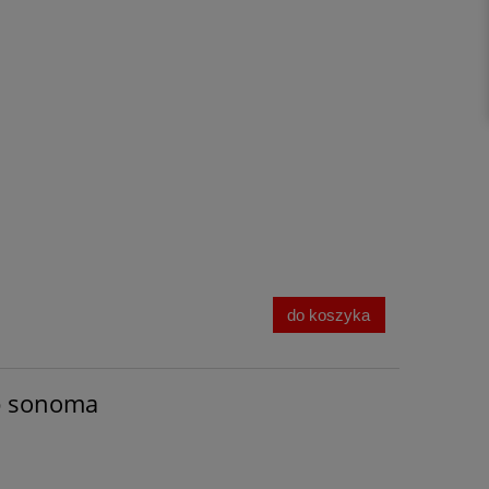
do koszyka
b sonoma