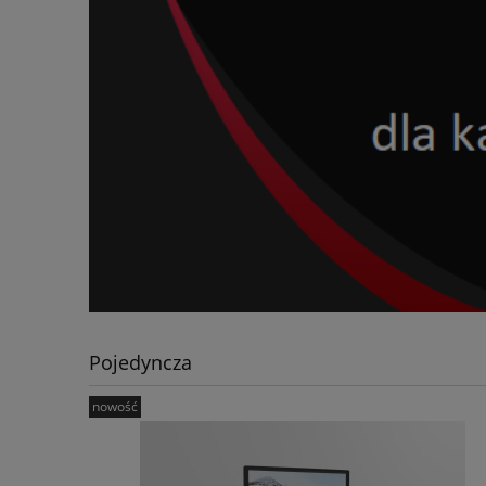
Pojedyncza
nowość