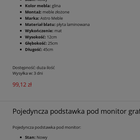
Kolo
r mebla:
glina
Montaż:
meble złożone
Marka:
Astro Meble
Materiał blatu:
płyta laminowana
Wykończenie:
mat
Wysokość:
12cm
Głębokość:
25cm
Długość:
45cm
Dostępność:
duża ilość
Wysyłka w:
3 dni
99,12 zł
Pojedyncza podstawka pod monitor graf
Pojedyncza podstawka pod monitor:
Stan:
Nowy