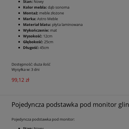
Stan:
Nowy
Kolo
r mebla:
dąb sonoma
Montaż:
meble złożone
Marka:
Astro Meble
Materiał blatu:
płyta laminowana
Wykończenie:
mat
Wysokość:
12cm
Głębokość:
25cm
Długość:
45cm
Dostępność:
duża ilość
Wysyłka w:
3 dni
99,12 zł
Pojedyncza podstawka pod monitor gli
Pojedyncza podstawka pod monitor:
Stan:
Nowy