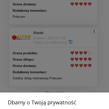
Ocena dostawy:
Dodatkowy komentarz:
Polecam.
Marek
Dodano: 2025-07-06
Opinia zweryfikowana
Ocena produktu:
Ocena sklepu:
Ocena dostawy:
Dodatkowy komentarz:
Solidny sklep internetowy.Polecam.
Więcej opinii
Dbamy o Twoją prywatność