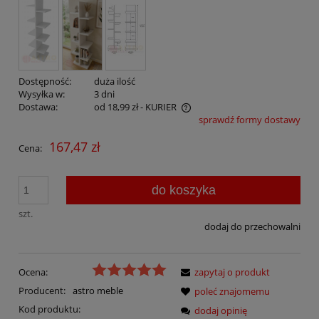
Dostępność:
duża ilość
Wysyłka w:
3 dni
Dostawa:
od 18,99 zł
- KURIER
sprawdź formy dostawy
Cena nie zawiera ewentualnych kosztów płatności
167,47 zł
Cena:
do koszyka
szt.
dodaj do przechowalni
Ocena:
zapytaj o produkt
Producent:
astro meble
poleć znajomemu
Kod produktu:
dodaj opinię