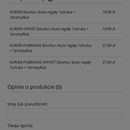
Cena nie zawiera ewentualnych kosztów płatności
KURIER
(biurka i duże regały 1sztuka =
18,99 zł
1przesyłka)
KURIER inPOST
(biurka i duże regały 1sztuka =
19,99 zł
1przesyłka)
KURIER POBRANIE
(biurka i duże regały 1sztuka
27,99 zł
= 1przesyłka)
KURIER POBRANIE INPOST
(biurka i duże regały
27,99 zł
1sztuka = 1przesyłka)
Opinie o produkcie (0)
Imię lub pseudonim:
Twoja opinia: