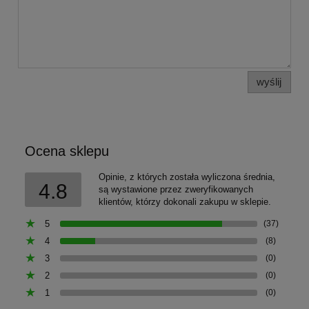
wyślij
Ocena sklepu
Opinie, z których została wyliczona średnia,
4.8
są wystawione przez zweryfikowanych
klientów, którzy dokonali zakupu w sklepie.
5
(37)
4
(8)
3
(0)
2
(0)
1
(0)