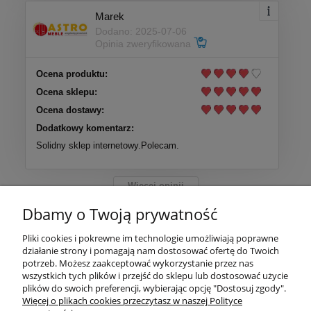
Marek
Dodano: 2025-07-06
Opinia zweryfikowana
Ocena produktu:
Ocena sklepu:
Ocena dostawy:
Dodatkowy komentarz:
Solidny sklep internetowy.Polecam.
Więcej opinii
Dbamy o Twoją prywatność
Pliki cookies i pokrewne im technologie umożliwiają poprawne
działanie strony i pomagają nam dostosować ofertę do Twoich
Pomoc
potrzeb. Możesz zaakceptować wykorzystanie przez nas
wszystkich tych plików i przejść do sklepu lub dostosować użycie
plików do swoich preferencji, wybierając opcję "Dostosuj zgody".
Nasze społeczności
Więcej o plikach cookies przeczytasz w naszej Polityce