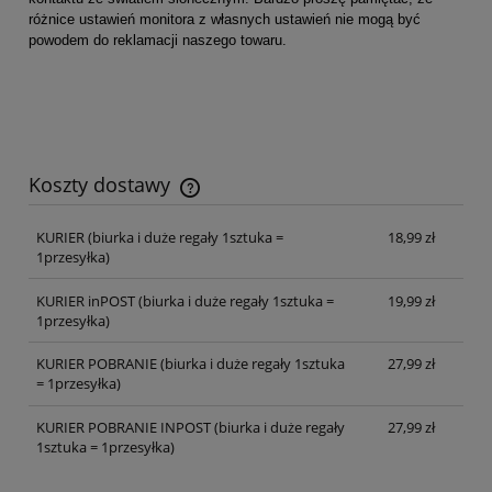
różnice ustawień monitora z własnych ustawień nie mogą być
powodem do reklamacji naszego towaru.
Koszty dostawy
Cena nie zawiera ewentualnych kosztów płatności
KURIER
(biurka i duże regały 1sztuka =
18,99 zł
1przesyłka)
KURIER inPOST
(biurka i duże regały 1sztuka =
19,99 zł
1przesyłka)
KURIER POBRANIE
(biurka i duże regały 1sztuka
27,99 zł
= 1przesyłka)
KURIER POBRANIE INPOST
(biurka i duże regały
27,99 zł
1sztuka = 1przesyłka)