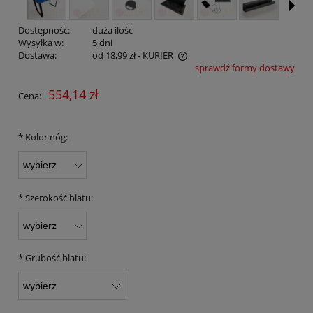
Dostępność:
duża ilość
Wysyłka w:
5 dni
Dostawa:
od 18,99 zł
- KURIER
sprawdź formy dostawy
Cena nie zawiera ewentualnych kosztów płatności
554,14 zł
Cena:
*
Kolor nóg:
*
Szerokość blatu:
*
Grubość blatu: