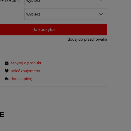
5 + 1xHDMI:
do koszyka
dodaj do przechowalni
zapytaj o produkt
poleć znajomemu
dodaj opinię
E