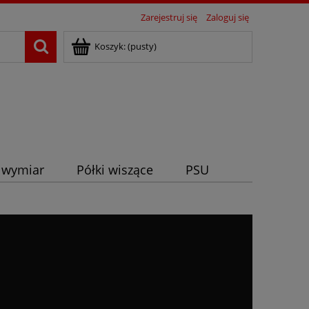
Zarejestruj się
Zaloguj się
Koszyk:
(pusty)
 wymiar
Półki wiszące
PSU