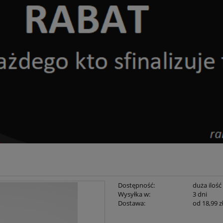
Dostępność:
duża ilość
Wysyłka w:
3 dni
Dostawa:
od 18,99 z