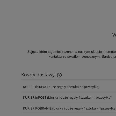
W
Zdjęcia które są umieszczone na naszym sklepie internet
kontaktu ze światłem słonecznym. Bardzo p
Koszty dostawy
KURIER
(biurka i duże regały 1sztuka = 1przesyłka)
Cena nie zawiera ewentualnych ko
płatności
KURIER inPOST
(biurka i duże regały 1sztuka = 1przesyłka)
KURIER POBRANIE
(biurka i duże regały 1sztuka = 1przesyłka