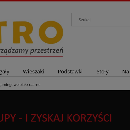
gały
Wieszaki
Podstawki
Stoły
Na
gamingowe biało-czarne