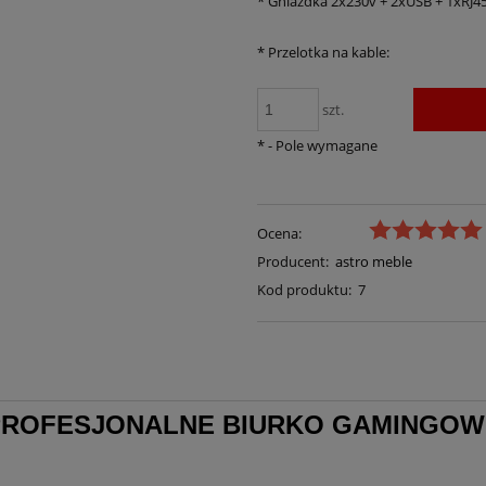
*
Gniazdka 2x230v + 2xUSB + 1xRJ4
*
Przelotka na kable:
szt.
*
- Pole wymagane
Ocena:
Producent:
astro meble
Kod produktu:
7
PROFESJONALNE BIURKO GAMINGOW