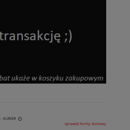
ł
- KURIER
sprawdź formy dostawy