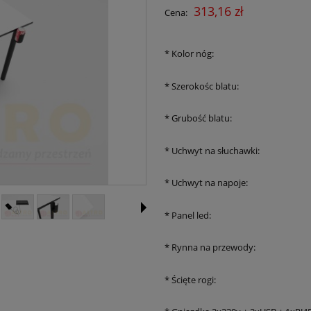
Cena nie zawiera ewentualnych 
313,16 zł
Cena:
płatności
*
Kolor nóg:
*
Szerokośc blatu:
*
Grubość blatu:
*
Uchwyt na słuchawki:
*
Uchwyt na napoje:
*
Panel led:
*
Rynna na przewody:
*
Ścięte rogi: